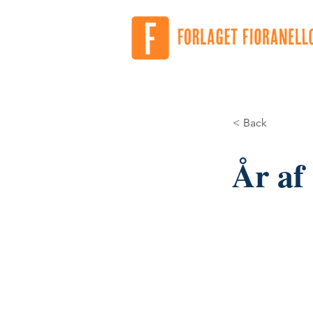
< Back
År af 