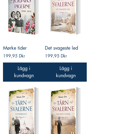
Mørke tider
Det svageste led
Pris
Pris
199,95 Dkr
199,95 Dkr
Lägg i
Lägg i
kundvagn
kundvagn