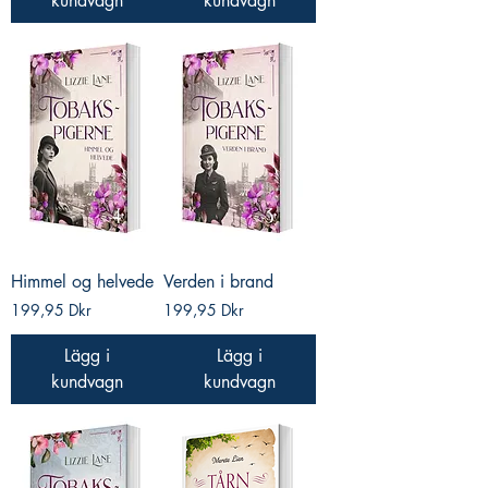
kundvagn
kundvagn
Himmel og helvede
Verden i brand
Pris
Pris
199,95 Dkr
199,95 Dkr
Lägg i
Lägg i
kundvagn
kundvagn