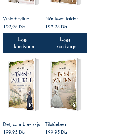
Vinterbryllup
Når løvet falder
Pris
Pris
199,95 Dkr
199,95 Dkr
Lägg i
Lägg i
kundvagn
kundvagn
Det, som blev skjult
Tilståelsen
Pris
Pris
199,95 Dkr
199,95 Dkr