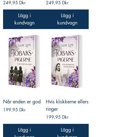
Pris
Pris
249,95 Dkr
249,95 Dkr
Lägg i
Lägg i
kundvagn
kundvagn
Når enden er god
Hvis klokkerne ellers
ringer
Pris
199,95 Dkr
Pris
199,95 Dkr
Lägg i
Lägg i