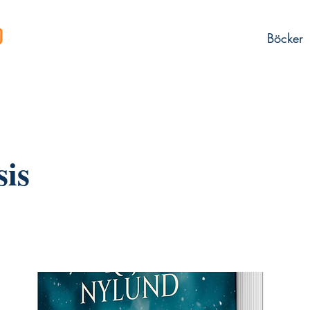
Böcker
is