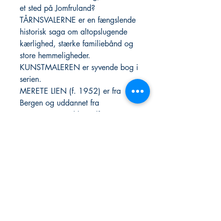
et sted på Jomfruland?
TÅRNSVALERNE er en fængslende
historisk saga om altopslugende
kærlighed, stærke familiebånd og
store hemmeligheder.
KUNSTMALEREN er syvende bog i
serien.
MERETE LIEN (f. 1952) er fra
Bergen og uddannet fra
universitetet med hovedfag i
historie. Hun debuterede i 1996
med romanen Bak mørket, som
blev efterfulgt af Vinterlys og
Kongens bror. Hun har også
skrevet de populære romanserier
Følg vinden og Rosenhaven, som
begge er oversat til dansk.
Fioranello