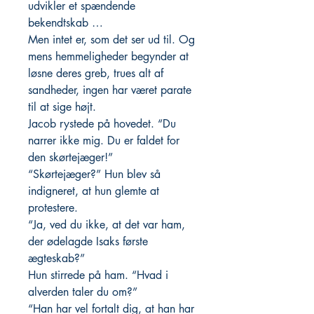
udvikler et spændende
bekendtskab …
Men intet er, som det ser ud til. Og
mens hemmeligheder begynder at
løsne deres greb, trues alt af
sandheder, ingen har været parate
til at sige højt.
Jacob rystede på hovedet. “Du
narrer ikke mig. Du er faldet for
den skørtejæger!”
“Skørtejæger?” Hun blev så
indigneret, at hun glemte at
protestere.
“Ja, ved du ikke, at det var ham,
der ødelagde Isaks første
ægteskab?”
Hun stirrede på ham. “Hvad i
alverden taler du om?”
“Han har vel fortalt dig, at han har