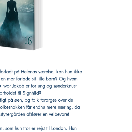
forladt på Helenas værelse, kan hun ikke
 en mor forlade sit lille barn? Og hvem
nu hvor Jakob er for ung og sønderknust
orholdet til Signhild?
tigt på øen, og folk forarges over de
Folkesnakken får endnu mere næring, da
styrergården afslører en velbevaret
, som hun tror er rejst til London. Hun