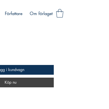
Författare
Om förlaget
ägg i kundvagn
Köp nu