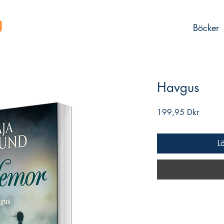
Böcker
Havgus
Pris
199,95 Dkr
L