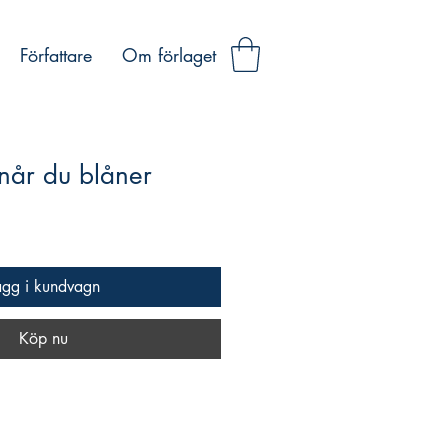
Författare
Om förlaget
 når du blåner
ägg i kundvagn
Köp nu