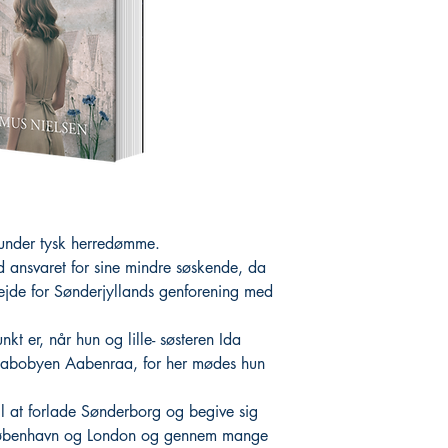
 under tysk herredømme.
d ansvaret for sine mindre søskende, da
bejde for Sønderjyllands genforening med
nkt er, når hun og lille- søsteren Ida
l nabobyen Aabenraa, for her mødes hun
til at forlade Sønderborg og begive sig
r København og London og gennem mange