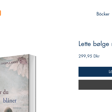
Böcker
Lette bølge
Pris
299,95 Dkr
L