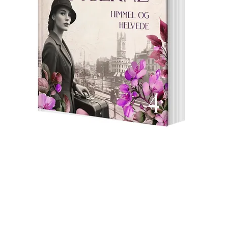
oks
k
Internal