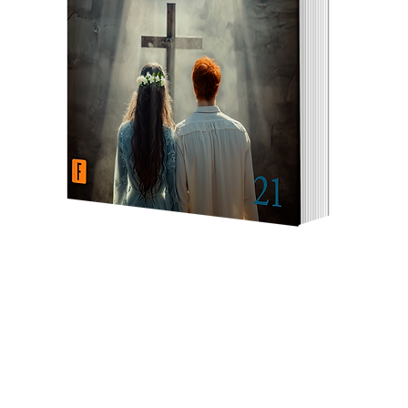
oks
k
Internal