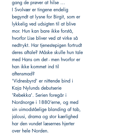
gang de prøver at hilse …
I Svolvær er tingene endelig
begyndt at lysne for Birgit, som er
lykkelig ved udsigten til at blive
mor. Hun kan bare ikke forstå,
hvorfor Lise bliver ved at virke så
nedtrykt. Har tjenestepigen fortrudt
deres aftale? Måske skulle hun tale
med Hans om det - men hvorfor er
han ikke kommet ind til
aftensmad?
'Vidnesbyrd' er nittende bind i
Kaja Nylunds debutserie
'Rebekka'. Serien foregår i
Nordnorge i 1880’erne, og med
sin uimodståelige blanding af tab,
jalousi, drama og stor kærlighed
har den vundet læsernes hjerter
over hele Norden.