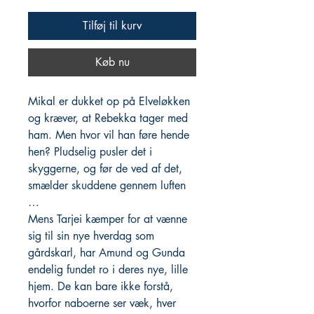
Tilføj til kurv
Køb nu
Mikal er dukket op på Elveløkken
og kræver, at Rebekka tager med
ham. Men hvor vil han føre hende
hen? Pludselig pusler det i
skyggerne, og før de ved af det,
smælder skuddene gennem luften
…
Mens Tarjei kæmper for at vænne
sig til sin nye hverdag som
gårdskarl, har Amund og Gunda
endelig fundet ro i deres nye, lille
hjem. De kan bare ikke forstå,
hvorfor naboerne ser væk, hver