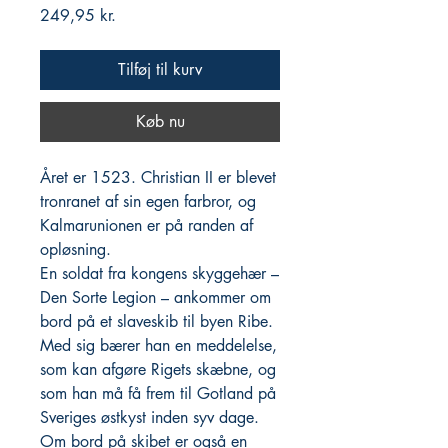
Pris
249,95 kr.
Tilføj til kurv
Køb nu
Året er 1523. Christian II er blevet
tronranet af sin egen farbror, og
Kalmarunionen er på randen af
opløsning.
En soldat fra kongens skyggehær –
Den Sorte Legion – ankommer om
bord på et slaveskib til byen Ribe.
Med sig bærer han en meddelelse,
som kan afgøre Rigets skæbne, og
som han må få frem til Gotland på
Sveriges østkyst inden syv dage.
Om bord på skibet er også en