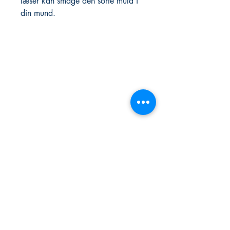
læser kan smage den sorte muld i
din mund.