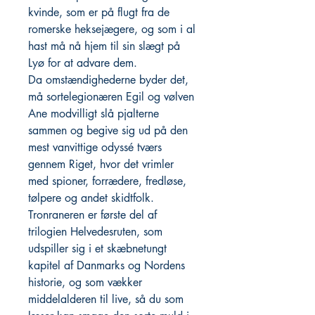
kvinde, som er på flugt fra de
romerske heksejægere, og som i al
hast må nå hjem til sin slægt på
Lyø for at advare dem.
Da omstændighederne byder det,
må sortelegionæren Egil og vølven
Ane modvilligt slå pjalterne
sammen og begive sig ud på den
mest vanvittige odyssé tværs
gennem Riget, hvor det vrimler
med spioner, forrædere, fredløse,
tølpere og andet skidtfolk.
Tronraneren er første del af
trilogien Helvedesruten, som
udspiller sig i et skæbnetungt
kapitel af Danmarks og Nordens
historie, og som vækker
middelalderen til live, så du som