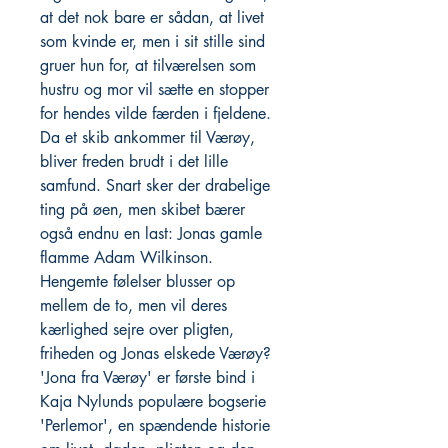
at det nok bare er sådan, at livet
som kvinde er, men i sit stille sind
gruer hun for, at tilværelsen som
hustru og mor vil sætte en stopper
for hendes vilde færden i fjeldene.
Da et skib ankommer til Værøy,
bliver freden brudt i det lille
samfund. Snart sker der drabelige
ting på øen, men skibet bærer
også endnu en last: Jonas gamle
flamme Adam Wilkinson.
Hengemte følelser blusser op
mellem de to, men vil deres
kærlighed sejre over pligten,
friheden og Jonas elskede Værøy?
'Jona fra Værøy' er første bind i
Kaja Nylunds populære bogserie
'Perlemor', en spændende historie