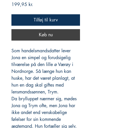
Pris
199,95 kr.
Tilføj til kurv
Køb nu
Som handelsmandsdatter lever
Jona en simpel og forudsigelig
tilværelse på den lille ø Værøy i
Nordnorge. Så længe hun kan
huske, har det været planlagt, at
hun en dag skal giftes med
lensmandssønnen, Trym.
Da brylluppet nærmer sig, mødes
Jona og Trym ofte, men Jona har
ikke andet end venskabelige
følelser for sin kommende
ægtemand. Hun fortæller sig selv,