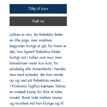
Tilføj til kurv
Køb nu
Lykken er stor, da Rebekka føder
en lille pige, men snakken
begynder hurtigt at gå, for hvem er
det, hun ligner? Rebekka falder
hurtigt ind i rollen som mor, men
barselsroen varer kun kort, for
pludselig står Anne-Marta i hendes
stue med nyheder, der kan vende
op og ned på Rebekkas verden …
I Kristiania Tugthus kæmper Tobias
en indædt kamp for ikke at tabe
modet. Buret inde mellem røvere
og mordere må han klynge sig til