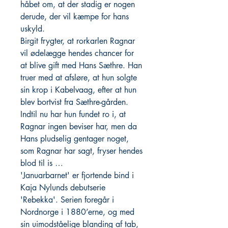
håbet om, at der stadig er nogen
derude, der vil kæmpe for hans
uskyld.
Birgit frygter, at rorkarlen Ragnar
vil ødelægge hendes chancer for
at blive gift med Hans Sæthre. Han
truer med at afsløre, at hun solgte
sin krop i Kabelvaag, efter at hun
blev bortvist fra Sæthre-gården.
Indtil nu har hun fundet ro i, at
Ragnar ingen beviser har, men da
Hans pludselig gentager noget,
som Ragnar har sagt, fryser hendes
blod til is …
'Januarbarnet' er fjortende bind i
Kaja Nylunds debutserie
'Rebekka'. Serien foregår i
Nordnorge i 1880’erne, og med
sin uimodståelige blanding af tab,