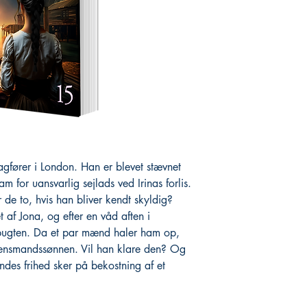
gfører i London. Han er blevet stævnet
m for uansvarlig sejlads ved Irinas forlis.
r de to, hvis han bliver kendt skyldig?
t af Jona, og efter en våd aften i
 bugten. Da et par mænd haler ham op,
 lensmandssønnen. Vil han klare den? Og
hendes frihed sker på bekostning af et