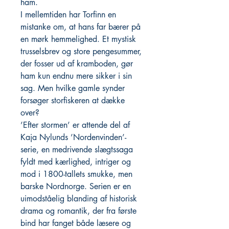
ham.
I mellemtiden har Torfinn en
mistanke om, at hans far bærer på
en mørk hemmelighed. Et mystisk
trusselsbrev og store pengesummer,
der fosser ud af kramboden, gør
ham kun endnu mere sikker i sin
sag. Men hvilke gamle synder
forsøger storfiskeren at dække
over?
’Efter stormen’ er attende del af
Kaja Nylunds ’Nordenvinden’-
serie, en medrivende slægtssaga
fyldt med kærlighed, intriger og
mod i 1800-tallets smukke, men
barske Nordnorge. Serien er en
uimodståelig blanding af historisk
drama og romantik, der fra første
bind har fanget både læsere og