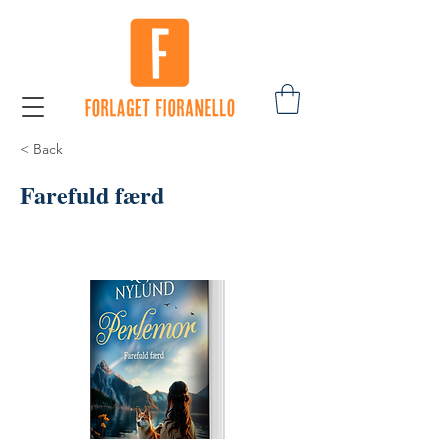
< Back
Farefuld færd