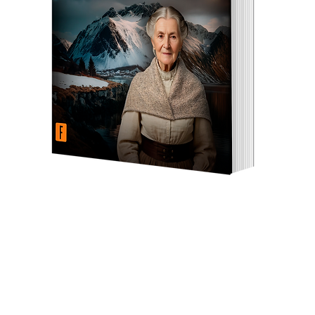
oks
k
Internal