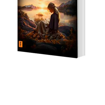
oks
k
Internal